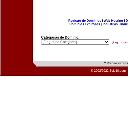
Registro de Dominios
|
Web Hosting
|
D
Dominios Expirados
|
Industrias
|
Indu
Categorías de Dominio:
[Pág. princi
** Precios expre
© 2002/2022 Solo10.com