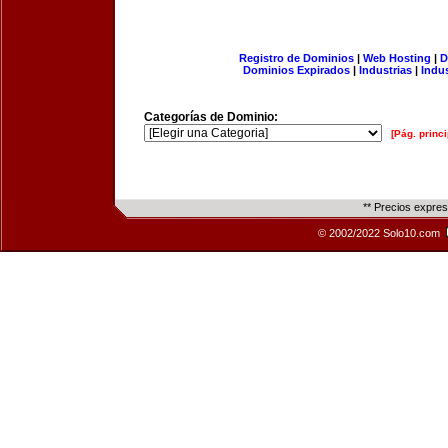
Registro de Dominios
|
Web Hosting
|
D
Dominios Expirados
|
Industrias
|
Indu
Categorías de Dominio:
[Pág. princi
** Precios expre
© 2002/2022 Solo10.com