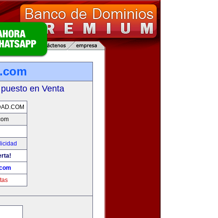
d.com
 puesto en Venta
DAD.COM
.com
licidad
erta!
.com
tas