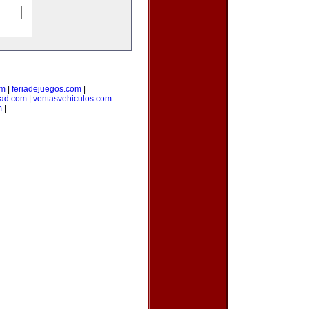
om
|
feriadejuegos.com
|
dad.com
|
ventasvehiculos.com
m
|