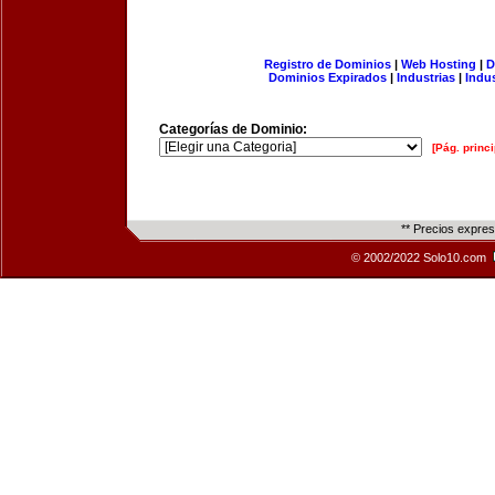
Registro de Dominios
|
Web Hosting
|
D
Dominios Expirados
|
Industrias
|
Indu
Categorías de Dominio:
[Pág. princi
** Precios expre
© 2002/2022 Solo10.com