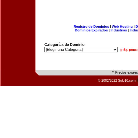
Registro de Dominios
|
Web Hosting
|
D
Dominios Expirados
|
Industrias
|
Indu
Categorías de Dominio:
[Pág. princi
** Precios expre
© 2002/2022 Solo10.com