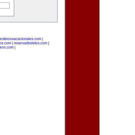
estinosvacacionales.com
|
ros.com
|
reservarboletos.com
|
leos.com
|