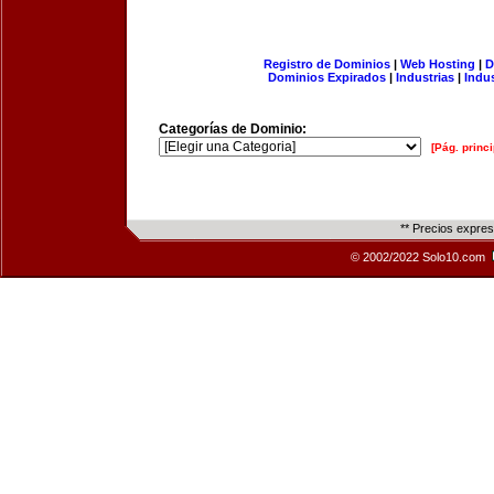
Registro de Dominios
|
Web Hosting
|
D
Dominios Expirados
|
Industrias
|
Indu
Categorías de Dominio:
[Pág. princi
** Precios expre
© 2002/2022 Solo10.com