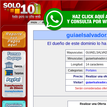
guiaelsalvado
El dueño de este dominio lo ha
Mayusculas:
GUIAELSALVA
Minusculas:
guiaelsalvador.
Longitud:
14 caracteres
Categorias:
Portales
Precio:
Realizar una of
Visitar!
guiaelsalvador
Serán consideradas ofer
Realizar una Oferta