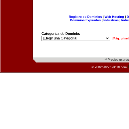
Registro de Dominios
|
Web Hosting
|
D
Dominios Expirados
|
Industrias
|
Indu
Categorías de Dominio:
[Pág. princi
** Precios expre
© 2002/2022 Solo10.com