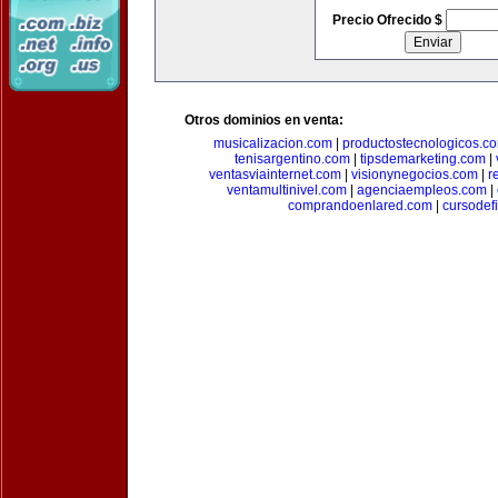
Precio Ofrecido $
Otros dominios en venta:
musicalizacion.com
|
productostecnologicos.c
tenisargentino.com
|
tipsdemarketing.com
|
ventasviainternet.com
|
visionynegocios.com
|
r
ventamultinivel.com
|
agenciaempleos.com
|
comprandoenlared.com
|
cursodef