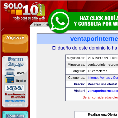
ventaporintern
El dueño de este dominio lo ha
Mayusculas:
VENTAPORINTERN
Minusculas:
ventaporinternet.com
Longitud:
16 caracteres
Categorias:
Internet
,
Ventas y Co
Precio:
Realizar una oferta!
Visitar!
ventaporinternet.c
Serán consideradas ofer
Realizar una Oferta