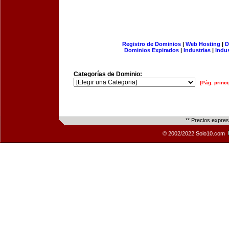
Registro de Dominios
|
Web Hosting
|
D
Dominios Expirados
|
Industrias
|
Indu
Categorías de Dominio:
[Pág. princi
** Precios expre
© 2002/2022 Solo10.com