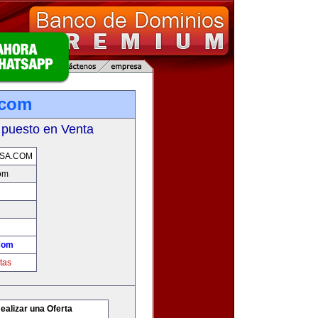
.com
 puesto en Venta
SA.COM
com
.com
tas
ealizar una Oferta