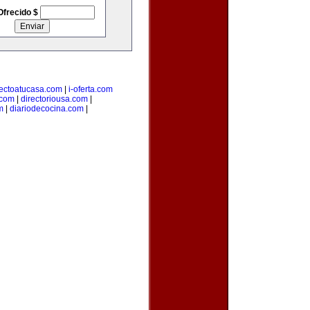
Ofrecido $
rectoatucasa.com
|
i-oferta.com
.com
|
directoriousa.com
|
m
|
diariodecocina.com
|