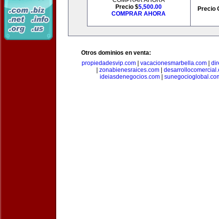
COMPRAR AHORA
Precio $
5,500.00
Precio 
COMPRAR AHORA
Otros dominios en venta:
propiedadesvip.com
|
vacacionesmarbella.com
|
di
|
zonabienesraices.com
|
desarrollocomercial
ideiasdenegocios.com
|
sunegocioglobal.co