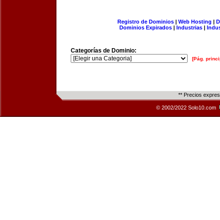
Registro de Dominios
|
Web Hosting
|
D
Dominios Expirados
|
Industrias
|
Indu
Categorías de Dominio:
[Pág. princi
** Precios expre
© 2002/2022 Solo10.com