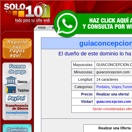
guiaconcepcio
El dueño de este dominio lo ha
Mayusculas:
GUIACONCEPCION.
Minusculas:
guiaconcepcion.com
Longitud:
14 caracteres
Categorias:
Portales
,
Viajes,Turi
Precio:
Realizar una oferta!
Visitar!
guiaconcepcion.com
Serán consideradas ofer
Realizar una Oferta