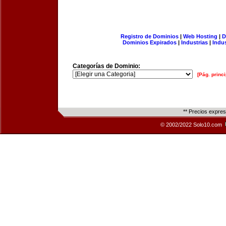
Registro de Dominios
|
Web Hosting
|
D
Dominios Expirados
|
Industrias
|
Indu
Categorías de Dominio:
[Pág. princi
** Precios expre
© 2002/2022 Solo10.com